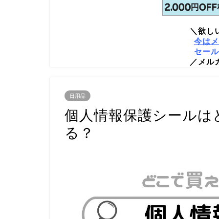
＼欲し
今はメ
セール
／メル
日用品
個人情報保護シールは
る？