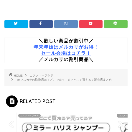
＼欲しい商品が割引中／
年末年始はメルカリがお得！
セール会場はコチラ！
／メルカリの割引商品＼
HOME
コスメ・ヘアケア
ilmマスカラの取扱店は？どこで売ってる？どこで買える？販売店まとめ
RELATED POST
コスメ・ヘアケア
コスメ・ヘ