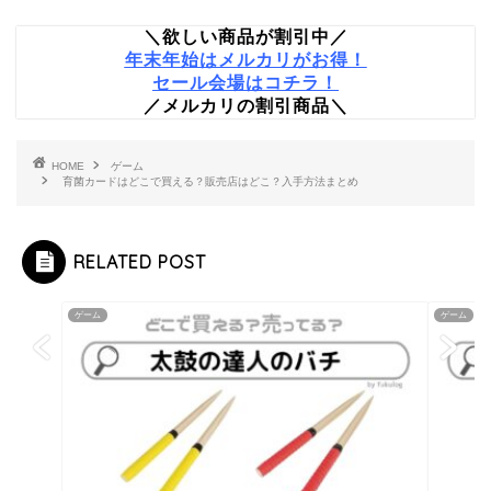
＼欲しい商品が割引中／
年末年始はメルカリがお得！
セール会場はコチラ！
／メルカリの割引商品＼
HOME
ゲーム
育菌カードはどこで買える？販売店はどこ？入手方法まとめ
RELATED POST
ゲーム
ゲーム