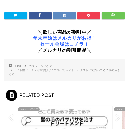
＼欲しい商品が割引中／
年末年始はメルカリがお得！
セール会場はコチラ！
／メルカリの割引商品＼
HOME
コスメ・ヘアケア
ヒト型セラミド化粧水はどこで売ってる？ドラッグストアで売ってる？販売店ま
とめ
RELATED POST
コスメ・ヘアケア
コスメ・ヘ