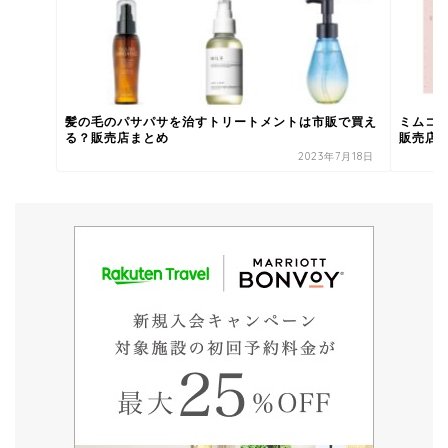
髪の毛のパサパサを治すトリートメントは市販で買え
ミムコ
る？販売店まとめ
販売店
2023年7月18日