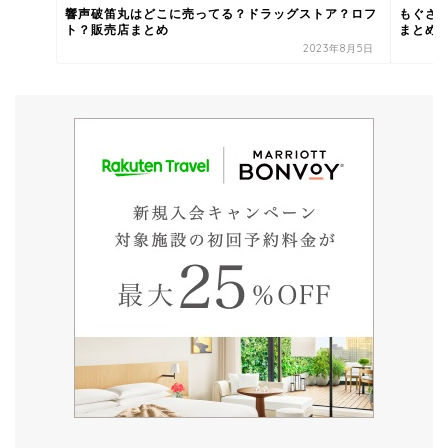
響声破笛丸はどこに売ってる？ドラッグストア？ロフ
もぐさ
ト？販売店まとめ
まとめ
2023年8月5日