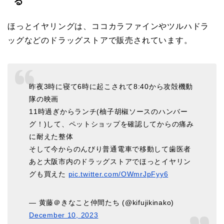
る
ほっとイヤリングは、ココカラファインやツルハドラ
ッグなどのドラッグストアで販売されています。
昨夜3時に寝て6時に起こされて8:40から攻殻機動
隊の映画
11時過ぎからランチ(柚子胡椒ソースのハンバー
グ！)して、ペットショップを確認してからの痛み
に耐えた整体
そして今からのんびり普通電車で移動して歯医者
あと大阪市内のドラッグストアでほっとイヤリン
グも買えた
pic.twitter.com/OWmrJpFyy6
— 黄藤＠きなこと仲間たち (@kifujikinako)
December 10, 2023