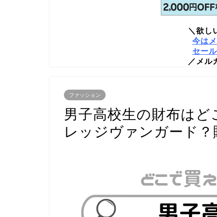
＼欲し
今はメ
セール
／メル
ファッション
男子高校生の財布はど
レッジヴァンガード？