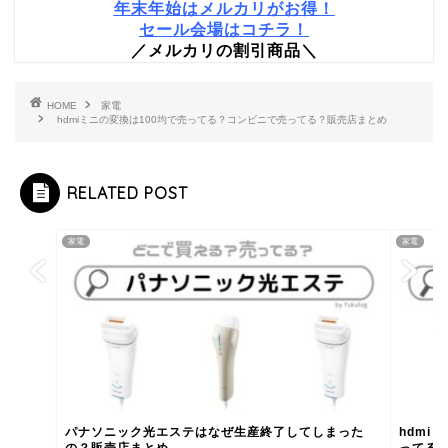
年末年始はメルカリがお得！
セール会場はコチラ！
／メルカリの割引商品＼
HOME
家電
hdmiミニの変換は100均で売ってる？コンビニで売ってる？販売店まとめ
RELATED POST
家電
家電
パナソニック光エステはなぜ生産終了してしまった
hdmi
の？販売店まとめ
ってる？.