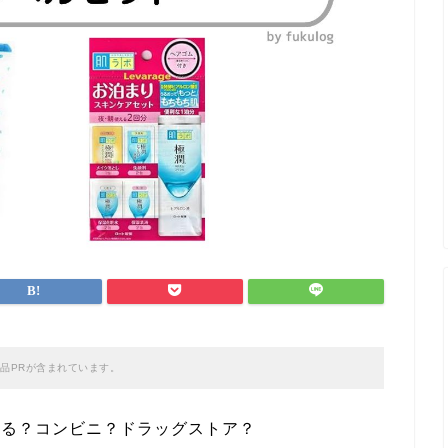
品PRが含まれています。
てる？コンビニ？ドラッグストア？