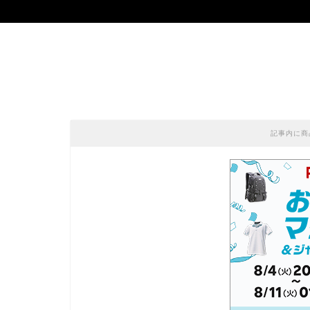
記事内に商