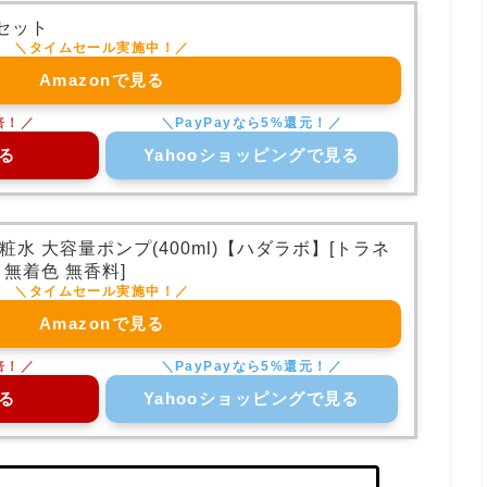
セット
Amazonで見る
る
Yahooショッピングで見る
粧水 大容量ポンプ(400ml)【ハダラボ】[トラネ
 無着色 無香料]
Amazonで見る
る
Yahooショッピングで見る