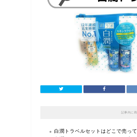
記事内に商
白潤トラベルセットはどこで売っ