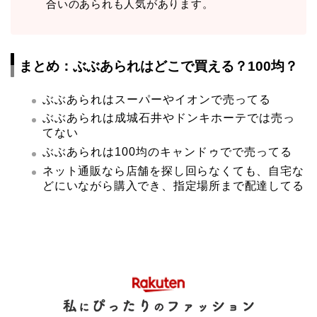
合いのあられも人気があります。
まとめ：ぶぶあられはどこで買える？100均？
ぶぶあられはスーパーやイオンで売ってる
ぶぶあられは成城石井やドンキホーテでは売っ
てない
ぶぶあられは100均のキャンドゥでで売ってる
ネット通販なら店舗を探し回らなくても、自宅な
どにいながら購入でき、指定場所まで配達してる