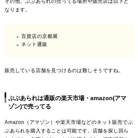
その他、ぶぶあられの売ってる場所や販売店は以下と
なります。
百貨店の京都展
ネット通販
販売している店舗を見つけるのは難しそうですね。
ぶぶあられは通販の楽天市場・amazon(アマ
ゾン)で売ってる
Amazon（アマゾン）や楽天市場などのネット販売でぶ
ぶあられを購入することは可能です。店舗を探し回ら