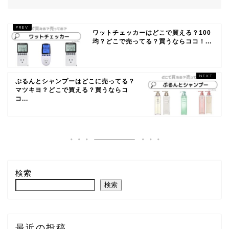
ワットチェッカーはどこで買える？100
均？どこで売ってる？買うならココ！...
ぷるんとシャンプーはどこに売ってる？
マツキヨ？どこで買える？買うならコ
コ...
検索
検索
最近の投稿