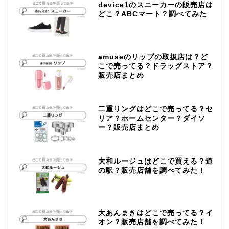
device1のスニーカーの販売店は
どこ？ABCマート？調べてみた
amuseのリップの取扱店は？ど
こで売ってる？ドラッグストア？
販売店まとめ
二重リングはどこで売ってる？セ
リア？ホームセンター？ダイソ
ー？販売店まとめ
大和ルージュはどこで買える？道
の駅？販売店舗を調べてみた！
大あんまきはどこで売ってる？イ
オン？販売店舗を調べてみた！