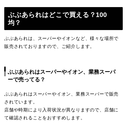
ぶぶあられはどこで買える？100
均？
ぶぶあられは、スーパーやイオンなど、様々な場所で
販売されておりますので、ご紹介します。
ぶぶあられはスーパーやイオン、業務スーパ
ーで売ってる？
ぶぶあられはスーパーやイオン、業務スーパーで販売
されています。
店舗や時期により入荷状況が異なりますので、店舗に
て確認されることをおすすめします。