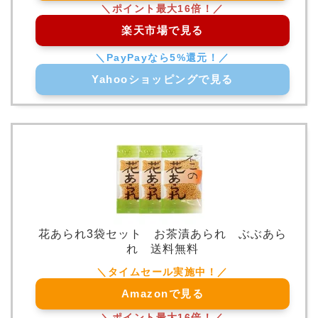
楽天市場で見る
Yahooショッピングで見る
花あられ3袋セット お茶漬あられ ぶぶあら
れ 送料無料
Amazonで見る