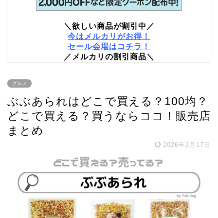
＼欲しい商品が割引中／
今はメルカリがお得！
セール会場はコチラ！
／メルカリの割引商品＼
グルメ
ぶぶあられはどこで買える？100均？
どこで買える？買うならココ！販売店
まとめ
2026年2月17日