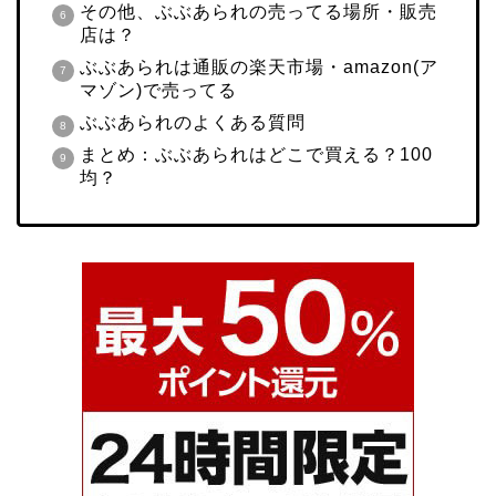
その他、ぶぶあられの売ってる場所・販売
店は？
ぶぶあられは通販の楽天市場・amazon(ア
マゾン)で売ってる
ぶぶあられのよくある質問
まとめ：ぶぶあられはどこで買える？100
均？