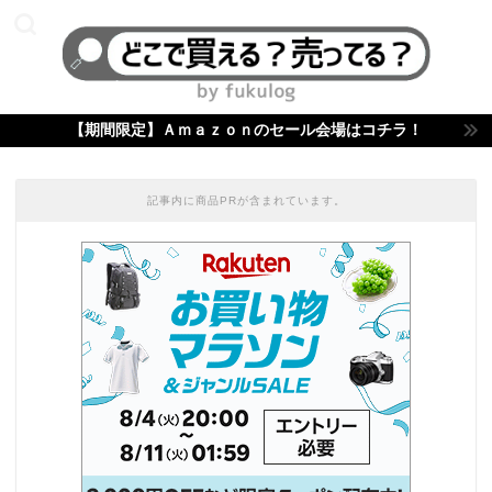
【期間限定】Ａｍａｚｏｎのセール会場はコチラ！
記事内に商品PRが含まれています。