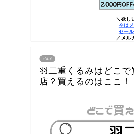
＼欲し
今はメ
セール
／メル
グルメ
羽二重くるみはどこで
店？買えるのはここ！