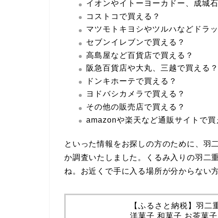
イオンやイトーヨーカドー、成城
コストコで買える？
マツモトキヨシやツルハなどドラ
セブンイレブンで買える？
高島屋など百貨店で買える？
阪急百貨店や大丸、三越で買える
ドンキホーテで買える？
ヨドバシカメラで買える？
その他の販売店で買える？
amazonや楽天など通販サイトで
といった情報をお探しの方のために、羽二
か調査いたしました。くるみ入りの羽二
ね。お近くで手に入る場所が分からない
【ふるさと納税】羽二重 
洋菓子 和菓子 お茶菓子