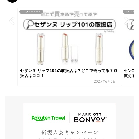
コスメ・ヘアケア
コスメ・ヘ
セザンヌ リップ101の取扱店は？どこで売ってる？取
センス
扱店はココ！
買える
2023年6月3日