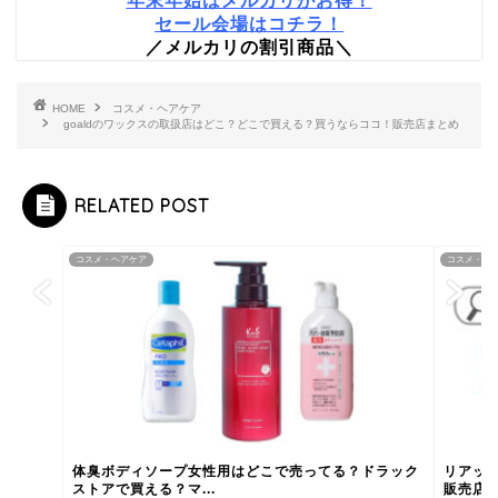
年末年始はメルカリがお得！
セール会場はコチラ！
／メルカリの割引商品＼
HOME
コスメ・ヘアケア
goaldのワックスの取扱店はどこ？どこで買える？買うならココ！販売店まとめ
RELATED POST
コスメ・ヘアケア
コスメ・ヘ
体臭ボディソープ女性用はどこで売ってる？ドラック
リアッ
ストアで買える？マ...
販売店