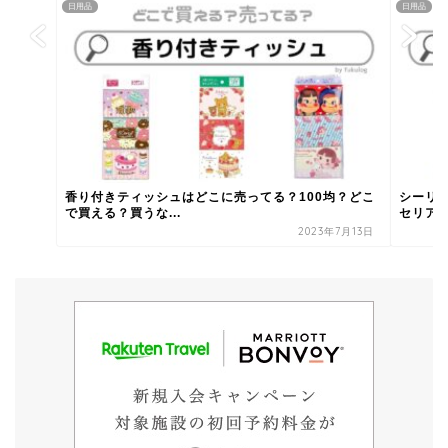
日用品
日用品
香り付きティッシュはどこに売ってる？100均？どこ
シーリ
で買える？買うな...
セリア？
2023年7月13日