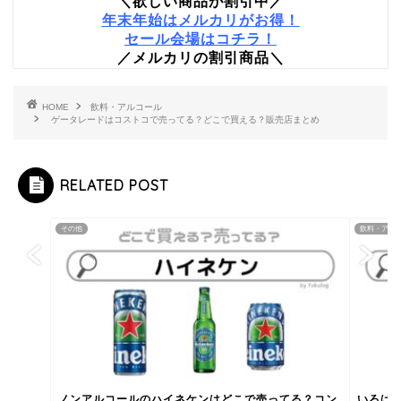
＼欲しい商品が割引中／
年末年始はメルカリがお得！
セール会場はコチラ！
／メルカリの割引商品＼
HOME
飲料・アルコール
ゲータレードはコストコで売ってる？どこで買える？販売店まとめ
RELATED POST
その他
飲料・アル
ノンアルコールのハイネケンはどこで売ってる？コン
いろは