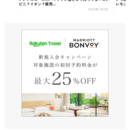
ビニ？イオン？販売...
レモンは
2024年7月1日