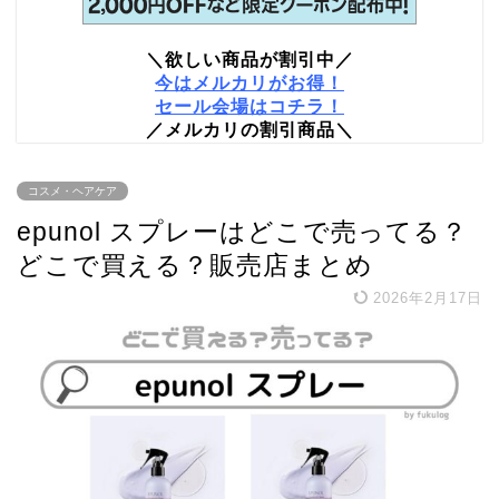
＼欲しい商品が割引中／
今はメルカリがお得！
セール会場はコチラ！
／メルカリの割引商品＼
コスメ・ヘアケア
epunol スプレーはどこで売ってる？
どこで買える？販売店まとめ
2026年2月17日