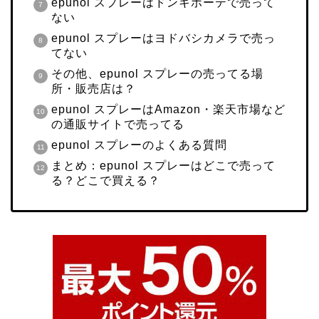
epunol スプレーはドンキホーテで売って
ない
epunol スプレーはヨドバシカメラで売っ
てない
その他、epunol スプレーの売ってる場
所・販売店は？
epunol スプレーはAmazon・楽天市場など
の通販サイトで売ってる
epunol スプレーのよくある質問
まとめ：epunol スプレーはどこで売って
る？どこで買える？