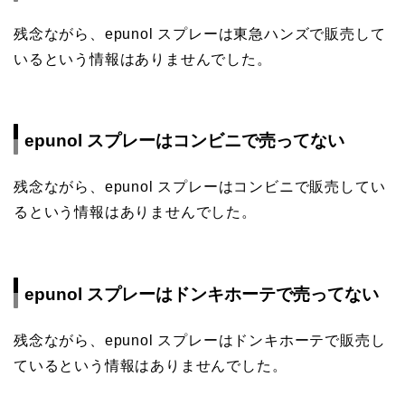
残念ながら、epunol スプレーは東急ハンズで販売して
いるという情報はありませんでした。
epunol スプレーはコンビニで売ってない
残念ながら、epunol スプレーはコンビニで販売してい
るという情報はありませんでした。
epunol スプレーはドンキホーテで売ってない
残念ながら、epunol スプレーはドンキホーテで販売し
ているという情報はありませんでした。