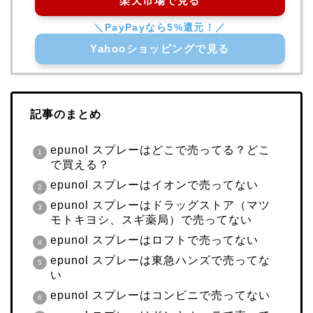
楽天市場で見る
Yahooショッピングで見る
記事のまとめ
epunol スプレーはどこで売ってる？どこ
で買える？
epunol スプレーはイオンで売ってない
epunol スプレーはドラッグストア（マツ
モトキヨシ、スギ薬局）で売ってない
epunol スプレーはロフトで売ってない
epunol スプレーは東急ハンズで売ってな
い
epunol スプレーはコンビニで売ってない