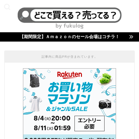
【期間限定】Ａｍａｚｏｎのセール会場はコチラ！
記事内に商品PRが含まれています。