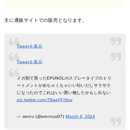
主に通販サイトでの販売となります。
Tweetを表示
Tweetを表示
メガ割で買ったEPUNOLのスプレータイプのトリ
ートメントがめちゃくちゃいい匂いだしサラサラ
になったのでこれはいい買い物したかもしれない
pic.twitter.com/T9aeFFi9zw
— amiru (@amrncju07)
March 9, 2024