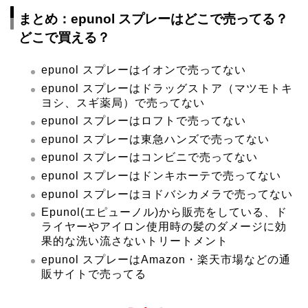
まとめ：epunol スプレーはどこで売ってる？
どこで買える？
epunol スプレーはイオンで売ってない
epunol スプレーはドラッグストア（マツモトキ
ヨシ、スギ薬局）で売ってない
epunol スプレーはロフトで売ってない
epunol スプレーは東急ハンズで売ってない
epunol スプレーはコンビニで売ってない
epunol スプレーはドンキホーテで売ってない
epunol スプレーはヨドバシカメラで売ってない
Epunol(エピューノル)から販売をしている、ド
ライヤーやアイロン使用時の髪のダメージに効
果的な洗い流さないトリートメント
epunol スプレーはAmazon・楽天市場などの通
販サイトで売ってる