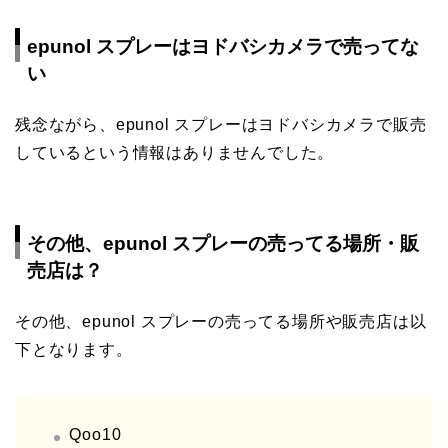
epunol スプレーはヨドバシカメラで売ってな
い
残念ながら、epunol スプレーはヨドバシカメラで販売
しているという情報はありませんでした。
その他、epunol スプレーの売ってる場所・販
売店は？
その他、epunol スプレーの売ってる場所や販売店は以
下となります。
Qoo10