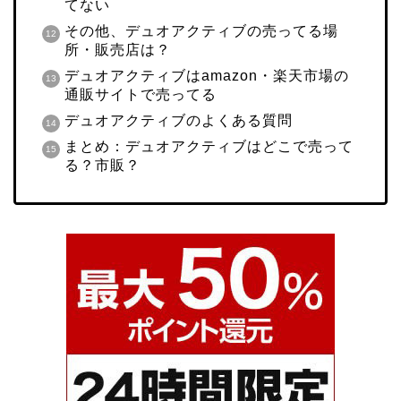
てない
その他、デュオアクティブの売ってる場
所・販売店は？
デュオアクティブはamazon・楽天市場の
通販サイトで売ってる
デュオアクティブのよくある質問
まとめ：デュオアクティブはどこで売って
る？市販？