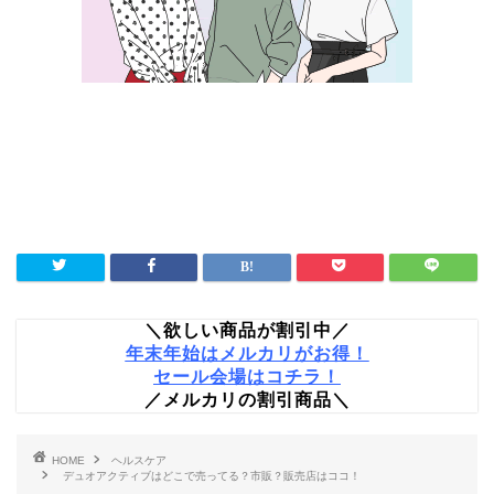
＼欲しい商品が割引中／
年末年始はメルカリがお得！
セール会場はコチラ！
／メルカリの割引商品＼
HOME
ヘルスケア
デュオアクティブはどこで売ってる？市販？販売店はココ！