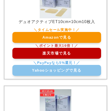
デュオアクティブET10cm×10cm10枚入
Amazonで見る
楽天市場で見る
Yahooショッピングで見る