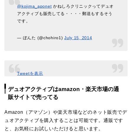
@kojima_aponet
かねしろクリニックってデュオ
アクティブも販売してる・・・・郵送もするそう
です。
— ぽんた (@chohiro1)
July 15, 2014
Tweetを表示
デュオアクティブはamazon・楽天市場の通
販サイトで売ってる
Amazon（アマゾン）や楽天市場などのネット販売でデ
ュオアクティブを購入することは可能です。通販です
と、お気軽にお試しいただけると思います。