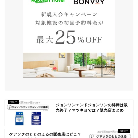
ジョンソンエンドジョンソンの綿棒は販
売終了？マツキヨでは？販売店まとめ
ケアソクのととのえるの販売店はどこ？