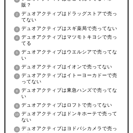
販？
デュオアクティブはドラッグストアで売っ
てない
デュオアクティブはスギ薬局で売ってない
デュオアクティブはマツモトキヨシで売っ
てる
デュオアクティブはウエルシアで売ってな
い
デュオアクティブはイオンで売ってない
デュオアクティブはイトーヨーカドーで売
ってない
デュオアクティブは東急ハンズで売ってな
い
デュオアクティブはロフトで売ってない
デュオアクティブはドンキホーテで売って
ない
デュオアクティブはヨドバシカメラで売っ