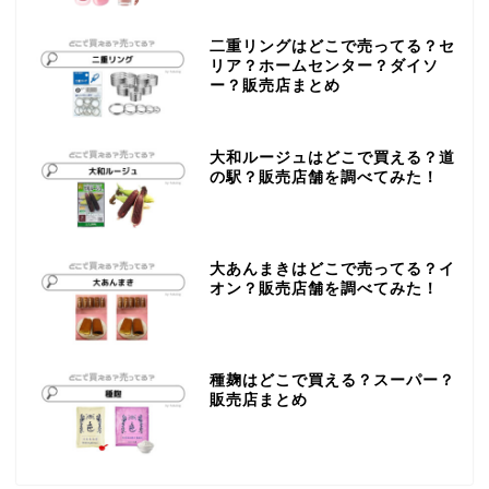
二重リングはどこで売ってる？セ
リア？ホームセンター？ダイソ
ー？販売店まとめ
大和ルージュはどこで買える？道
の駅？販売店舗を調べてみた！
大あんまきはどこで売ってる？イ
オン？販売店舗を調べてみた！
種麹はどこで買える？スーパー？
販売店まとめ