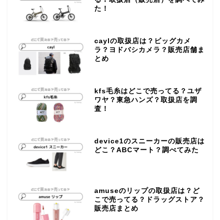
た！
caylの取扱店は？ビッグカメ
ラ？ヨドバシカメラ？販売店舗ま
とめ
kfs毛糸はどこで売ってる？ユザ
ワヤ？東急ハンズ？取扱店を調
査！
device1のスニーカーの販売店は
どこ？ABCマート？調べてみた
amuseのリップの取扱店は？ど
こで売ってる？ドラッグストア？
販売店まとめ