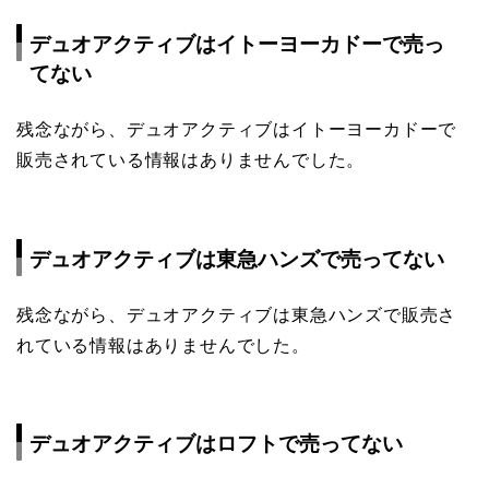
デュオアクティブはイトーヨーカドーで売っ
てない
残念ながら、デュオアクティブはイトーヨーカドーで
販売されている情報はありませんでした。
デュオアクティブは東急ハンズで売ってない
残念ながら、デュオアクティブは東急ハンズで販売さ
れている情報はありませんでした。
デュオアクティブはロフトで売ってない