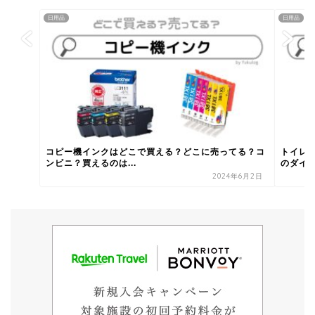
日用品
日用品
コピー機インクはどこで買える？どこに売ってる？コ
トイレ
ンビニ？買えるのは...
のダイソ
2024年6月2日