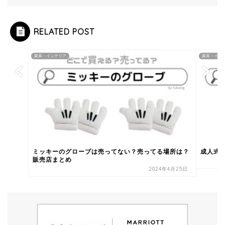
RELATED POST
家具・インテリア
家具・イン
ミッキーのグローブは売ってない？売ってる場所は？
成人式
販売店まとめ
2024年4月25日