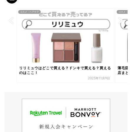
コスメ・ヘアケア
コスメ・ヘ
リリミュウはどこで買える？ドンキで買える？買える
薄毛隠
のはここ！
店まと
2023年11月9日