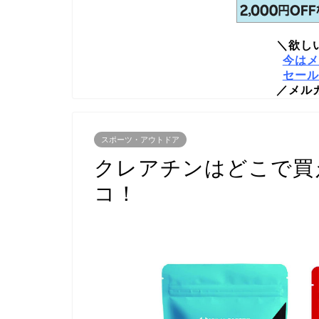
＼欲し
今はメ
セール
／メル
スポーツ・アウトドア
クレアチンはどこで買
コ！