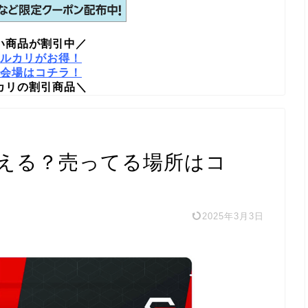
い商品が割引中／
ルカリがお得！
会場はコチラ！
カリの割引商品＼
える？売ってる場所はコ
2025年3月3日