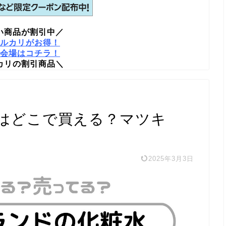
い商品が割引中／
ルカリがお得！
会場はコチラ！
カリの割引商品＼
はどこで買える？マツキ
2025年3月3日