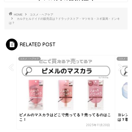
HOME
コスメ・ヘアケア
カルテヒルドイドの販売店は？ドラックストア・マツキヨ・スギ薬局・ドンキ
は？
RELATED POST
コスメ・ヘアケア
コスメ・ヘ
ピメルのマスカラはどこで売ってる？売ってるのはこ
ヨレン
こ！
は？取
2023年11月20日