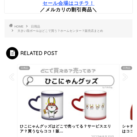
セール会場はコチラ！
／メルカリの割引商品＼
HOME
日用品
大きい段ボールはどこで買う？ホームセンター？販売店まとめ
RELATED POST
日用品
日用品
ひこにゃんグッズはどこで売ってる？サービスエリ
シャチ
ア？買うならココ！販...
はココ
2023年8月10日