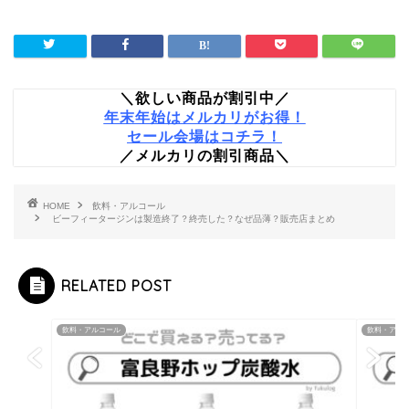
＼欲しい商品が割引中／
年末年始はメルカリがお得！
セール会場はコチラ！
／メルカリの割引商品＼
HOME
飲料・アルコール
ビーフィータージンは製造終了？終売した？なぜ品薄？販売店まとめ
RELATED POST
飲料・アルコール
飲料・アル