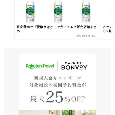
富良野ホップ炭酸水はどこで売ってる？販売店舗まと
アセロ
め
る？販
2023年8月13日