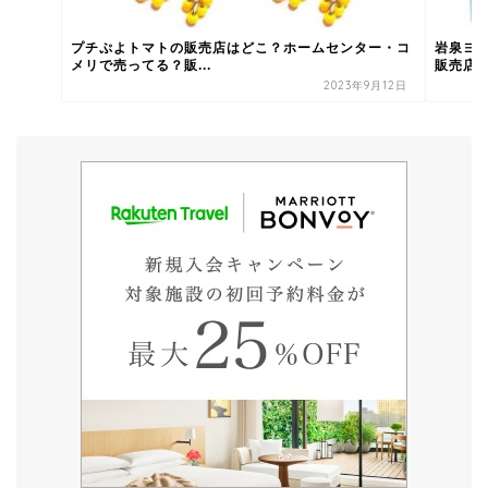
プチぷよトマトの販売店はどこ？ホームセンター・コ
岩泉ヨ
メリで売ってる？販...
販売店
2023年9月12日