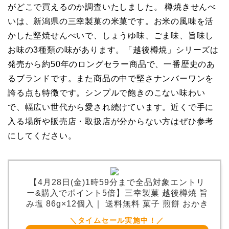
がどこで買えるのか調査いたしました。 樽焼きせんべ
いは、新潟県の三幸製菓の米菓です。お米の風味を活
かした堅焼せんべいで、しょうゆ味、ごま味、旨味し
お味の3種類の味があります。「越後樽焼」シリーズは
発売から約50年のロングセラー商品で、一番歴史のあ
るブランドです。また商品の中で堅さナンバーワンを
誇る点も特徴です。シンプルで飽きのこない味わい
で、幅広い世代から愛され続けています。近くで手に
入る場所や販売店・取扱店が分からない方はぜひ参考
にしてください。
【4月28日(金)1時59分まで全品対象エントリ
ー&購入でポイント5倍】三幸製菓 越後樽焼 旨
み塩 86g×12個入｜ 送料無料 菓子 煎餅 おかき