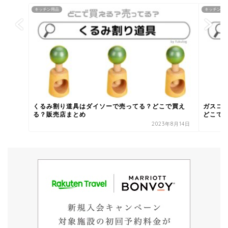
キッチン用品
キッチン用
くるみ割り道具はダイソーで売ってる？どこで買え
ガスコ
る？販売店まとめ
どこで売
2023年8月14日