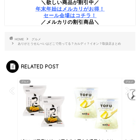
＼欲しい商品が割引中／
年末年始はメルカリがお得！
セール会場はコチラ！
／メルカリの割引商品＼
HOME
グルメ
ありがとうせんべいはどこで売ってる？カルディ？イオン？取扱店まとめ
RELATED POST
グルメ
グルメ