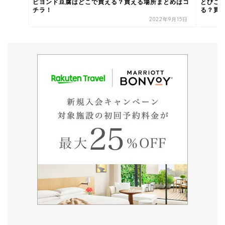
ビヨンド豆腐はどこで買える？買える場所まとめはコ
とびこ
チラ！
る？買う
2022年9月15日