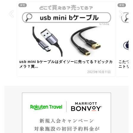
家電
家電
usb mini bケーブルはダイソーに売ってる？ビックカ
こたつ
メラ？買...
ニトリ？
2023年10月11日