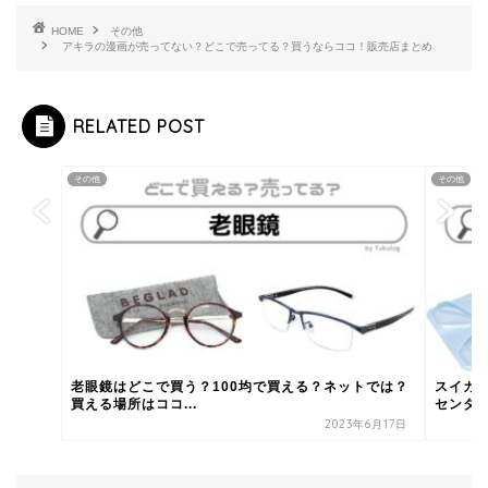
HOME
その他
アキラの漫画が売ってない？どこで売ってる？買うならココ！販売店まとめ
RELATED POST
その他
その他
老眼鏡はどこで買う？100均で買える？ネットでは？
スイカ
買える場所はココ...
センター
2023年6月17日