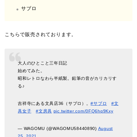
サブロ
こちらで販売されております。
大人のひとこと三年日記
始めてみた。
昭和レトロなわら半紙製。鉛筆の音がカリカリす
る♪
吉祥寺にある文具店36（サブロ）。
#サブロ
#文
具女子
#文房具
pic.twitter.com/0FQ6hq9Kxy
— WAGOMU (@WAGOMU58440890)
August
25, 2021