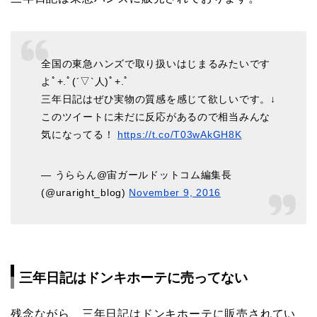
全国の東急ハンズで取り扱いはじまるみたいです
よﾟ+.ﾟ(´▽`人)ﾟ+.ﾟ
三年日記はぜひ実物の質感を感じて欲しいです。↓
このツイートに未だに反応があるので相当みんな
気になってる！
https://t.co/T03wAkGH8K
— うららん@宙ガールドットコム編集長
(@uraright_blog)
November 9, 2016
三年日記はドンキホーテに売ってない
残念ながら、三年日記はドンキホーテに販売されてい